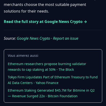
merchants choose the most suitable payment
Débuter
Promouvoir
Baisses
Bitcoin
solutions for their needs.
&
Trading &
Layer
Contact
Read the full story at Google News Crypto →
Investissement
2
Bases de
Ethereum
N
FR
la
Source:
Google News Crypto
·
Report an issue
& DeFi
Blockchain
Régulations
Sécurité &
& Politique
Vous aimerez aussi
Portefeuilles
Ethereum researchers propose burning validator
Plateformes
NFTs &
rewards to cap staking at 50% - The Block
& Sécurité
Avancé
Tokyo Firm Liquidates Part of Ethereum Treasury to Fund
AI Data Centers - Yahoo Finance
Ethereum Staking Generated $45.7M for Bitmine in Q2
— Revenue Surged 22x - Bitcoin Foundation