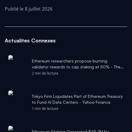
Publié le 8 juillet 2026
Actualites Connexes
Ethereum researchers propose burning
validator rewards to cap staking at 50% - The
Block
2 min de lecture
Tokyo Firm Liquidates Part of Ethereum Treasury
to Fund AI Data Centers - Yahoo Finance
1 min de lecture
Ethereum Staking Generated $45.7M for