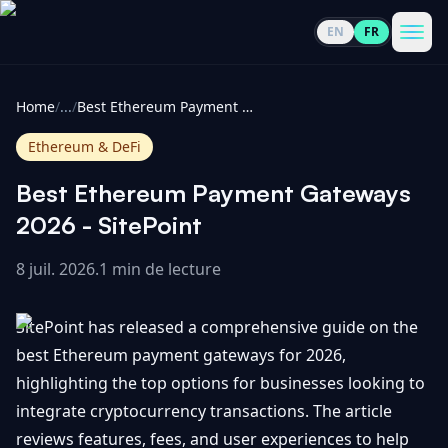
EN
FR
CoinInformer
Men
Home
/
...
/
Best Ethereum Payment Gateways 2026 - SitePoint
Ethereum & DeFi
Best Ethereum Payment Gateways
Cryptomonnaies
2026 - SitePoint
8 juil. 2026
.
1 min de lecture
Voir
Actualités
tout
SitePoint has released a comprehensive guide on the
Voir
Guides
Top
best Ethereum payment gateways for 2026,
tout
100
highlighting the top options for businesses looking to
Voir
Mises à
NOUS
integrate cryptocurrency transactions. The article
Hausses
tout
jour du
CONTACTER
reviews features, fees, and user experiences to help
marché