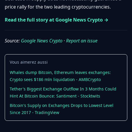
Débuter
Promouvoir
price rally for the two leading cryptocurrencies.
Baisses
Bitcoin
&
Read the full story at Google News Crypto →
Trading &
Layer
Contact
Investissement
2
Source:
Google News Crypto
·
Report an issue
Bases de
Ethereum
N
FR
la
& DeFi
Blockchain
Vous aimerez aussi
Régulations
Sécurité &
& Politique
Portefeuilles
Whales dump Bitcoin, Ethereum leaves exchanges:
Crypto sees $186 mln liquidation - AMBCrypto
Plateformes
NFTs &
& Sécurité
Tether's Biggest Exchange Outflow In 3 Months Could
Avancé
Hint At Bitcoin Bounce: Santiment - Stocktwits
Bitcoin's Supply on Exchanges Drops to Lowest Level
Since 2017 - TradingView