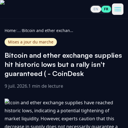
EN
FR
CoinInformer
Men
Home
/
...
/
Bitcoin and ether exchange supplies hit historic lows but a rally isn't guaranteed ( - CoinDesk
Mises a jour du marche
Bitcoin and ether exchange supplies
Cryptomonnaies
hit historic lows but a rally isn't
guaranteed ( - CoinDesk
Voir
Actualités
tout
9 juil. 2026
.
1 min de lecture
Voir
Guides
Top
tout
Bitcoin and ether exchange supplies have reached
100
historic lows, indicating a potential tightening of
Voir
Mises à
NOUS
market liquidity. However, experts caution that this
Hausses
tout
jour du
CONTACTER
decrease in supply does not necessarily guarantee a
marché