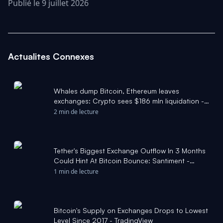
Publié le 9 juillet 2026
Actualites Connexes
Whales dump Bitcoin, Ethereum leaves
exchanges: Crypto sees $186 mln liquidation -
AMBCrypto
2 min de lecture
Tether's Biggest Exchange Outflow In 3 Months
Could Hint At Bitcoin Bounce: Santiment -
Stocktwits
1 min de lecture
Bitcoin's Supply on Exchanges Drops to Lowest
Level Since 2017 - TradingView