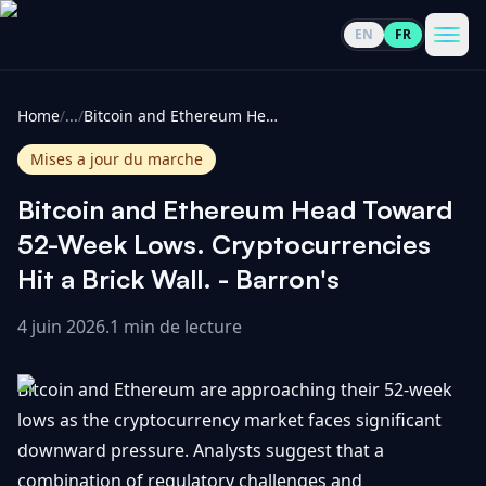
EN
FR
CoinInformer
Men
Home
/
...
/
Bitcoin and Ethereum Head Toward 52-Week Lows. Cryptocurrencies Hit a Brick Wall. - Barron's
Mises a jour du marche
Bitcoin and Ethereum Head Toward
Cryptomonnaies
52-Week Lows. Cryptocurrencies
Hit a Brick Wall. - Barron's
Voir
Actualités
tout
4 juin 2026
.
1 min de lecture
Voir
Guides
Top
tout
Bitcoin and Ethereum are approaching their 52-week
100
lows as the cryptocurrency market faces significant
Voir
Mises à
NOUS
downward pressure. Analysts suggest that a
Hausses
tout
jour du
CONTACTER
combination of regulatory challenges and
marché