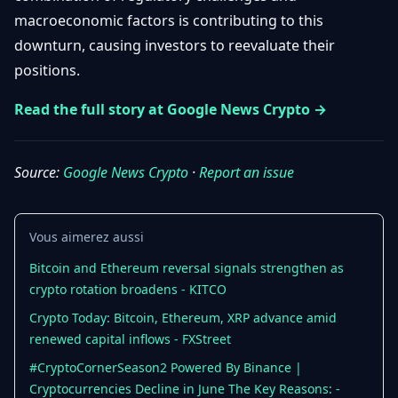
Débuter
Promouvoir
macroeconomic factors is contributing to this
Baisses
Bitcoin
downturn, causing investors to reevaluate their
&
Trading &
positions.
Layer
Contact
Investissement
2
Read the full story at Google News Crypto →
Bases de
Ethereum
N
FR
la
& DeFi
Blockchain
Source:
Google News Crypto
·
Report an issue
Régulations
Sécurité &
& Politique
Portefeuilles
Vous aimerez aussi
Plateformes
NFTs &
& Sécurité
Bitcoin and Ethereum reversal signals strengthen as
Avancé
crypto rotation broadens - KITCO
Crypto Today: Bitcoin, Ethereum, XRP advance amid
renewed capital inflows - FXStreet
#CryptoCornerSeason2 Powered By Binance |
Cryptocurrencies Decline in June The Key Reasons: -