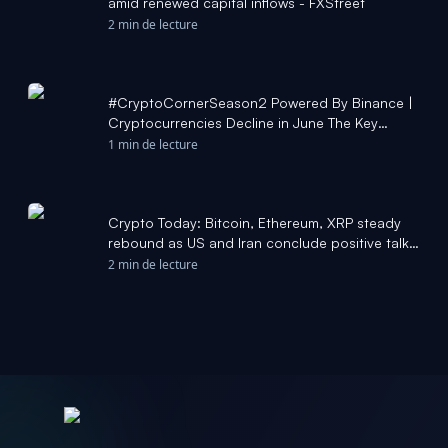
amid renewed capital inflows - FXStreet
2 min de lecture
#CryptoCornerSeason2 Powered By Binance |
Cryptocurrencies Decline in June The Key
Reasons: - Institutional sell-off - $4.5 bn net
1 min de lecture
outflow from US Spot Bitcoin ETFs
#CNBCTV18Market Manisha Gupta #Bitcoin
#Ethereum #Solana Binance - LinkedIn
Crypto Today: Bitcoin, Ethereum, XRP steady
rebound as US and Iran conclude positive talks
in Doha - FXStreet
2 min de lecture