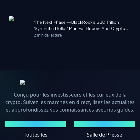
‘The Next Phase’—BlackRock’s $20 Trillion
‘Synthetic Dollar’ Plan For Bitcoin And Crypto
Revealed As Price Crash Fears Surge - Forbes
2 min de lecture
Conçu pour les investisseurs et les curieux de la
crypto. Suivez les marchés en direct, lisez les actualités
et approfondissez vos connaissances avec nos guides.
MARCHÉS
ACTUALITÉS
Toutes les
Salle de Presse