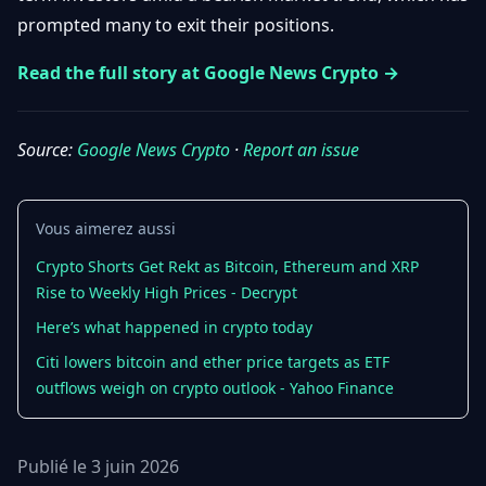
Débuter
Promouvoir
prompted many to exit their positions.
Baisses
Bitcoin
&
Read the full story at Google News Crypto →
Trading &
Layer
Contact
Investissement
2
Source:
Google News Crypto
·
Report an issue
Bases de
Ethereum
N
FR
la
& DeFi
Blockchain
Vous aimerez aussi
Régulations
Sécurité &
& Politique
Portefeuilles
Crypto Shorts Get Rekt as Bitcoin, Ethereum and XRP
Rise to Weekly High Prices - Decrypt
Plateformes
NFTs &
& Sécurité
Here’s what happened in crypto today
Avancé
Citi lowers bitcoin and ether price targets as ETF
outflows weigh on crypto outlook - Yahoo Finance
Publié le 3 juin 2026