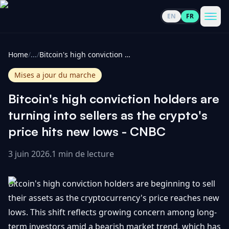
EN
FR
CoinInformer
Men
Home
/
...
/
Bitcoin's high conviction holders are turning into sellers as the crypto's price hits new lows - CNBC
Mises a jour du marche
Bitcoin's high conviction holders are
Cryptomonnaies
turning into sellers as the crypto's
price hits new lows - CNBC
Voir
Actualités
tout
3 juin 2026
.
1 min de lecture
Voir
Guides
Top
tout
Bitcoin's high conviction holders are beginning to sell
100
their assets as the cryptocurrency's price reaches new
Voir
Mises à
NOUS
lows. This shift reflects growing concern among long-
Hausses
tout
jour du
CONTACTER
term investors amid a bearish market trend, which has
marché