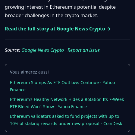
Débuter
Promouvoir
growing interest in Ethereum's potential despite
Baisses
Bitcoin
broader challenges in the crypto market.
&
Trading &
Layer
Contact
Investissement
Read the full story at Google News Crypto →
2
Bases de
Ethereum
N
FR
la
Source:
Google News Crypto
·
Report an issue
& DeFi
Blockchain
Régulations
Sécurité &
& Politique
Vous aimerez aussi
Portefeuilles
Ethereum Slumps As ETF Outflows Continue - Yahoo
Plateformes
NFTs &
Finance
& Sécurité
Avancé
Ethereum’s Healthy Network Hides a Rotation Its 7-Week
ETF Bleed Won’t Show - Yahoo Finance
Ethereum validators asked to fund projects with up to
10% of staking rewards under new proposal - CoinDesk