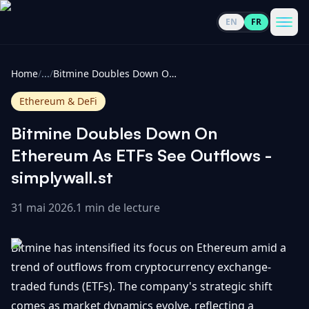
EN
FR
CoinInformer
Men
Home
/
...
/
Bitmine Doubles Down On Ethereum As ETFs See Outflows - simplywall.st
Ethereum & DeFi
Bitmine Doubles Down On
Cryptomonnaies
Ethereum As ETFs See Outflows -
simplywall.st
Voir
Actualités
tout
31 mai 2026
.
1 min de lecture
Voir
Guides
Top
tout
Bitmine has intensified its focus on Ethereum amid a
100
trend of outflows from cryptocurrency exchange-
Voir
Mises à
NOUS
traded funds (ETFs). The company's strategic shift
Hausses
tout
jour du
CONTACTER
comes as market dynamics evolve, reflecting a
marché