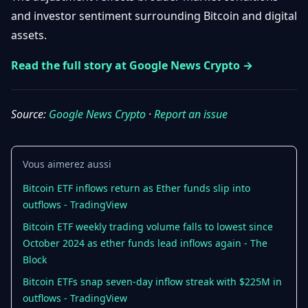
Débuter
Promouvoir
and investor sentiment surrounding Bitcoin and digital
Baisses
Bitcoin
assets.
&
Trading &
Layer
Contact
Investissement
Read the full story at Google News Crypto →
2
Bases de
Ethereum
N
FR
la
Source:
Google News Crypto
·
Report an issue
& DeFi
Blockchain
Régulations
Sécurité &
& Politique
Vous aimerez aussi
Portefeuilles
Bitcoin ETF inflows return as Ether funds slip into
Plateformes
NFTs &
outflows - TradingView
& Sécurité
Avancé
Bitcoin ETF weekly trading volume falls to lowest since
October 2024 as ether funds lead inflows again - The
Block
Bitcoin ETFs snap seven-day inflow streak with $225M in
outflows - TradingView