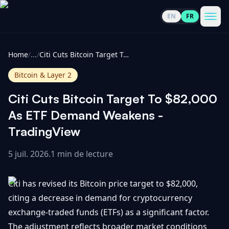
EN
FR
CoinInformer
Men
Home
/
...
/
Citi Cuts Bitcoin Target To $82,000 As ETF Demand Weakens - TradingView
Bitcoin & Layer 2
Citi Cuts Bitcoin Target To $82,000
Cryptomonnaies
As ETF Demand Weakens -
TradingView
Voir
Actualités
tout
5 juil. 2026
.
1 min de lecture
Voir
Guides
Top
tout
Citi has revised its Bitcoin price target to $82,000,
100
citing a decrease in demand for cryptocurrency
Voir
Mises à
NOUS
exchange-traded funds (ETFs) as a significant factor.
Hausses
tout
jour du
CONTACTER
The adjustment reflects broader market conditions
marché