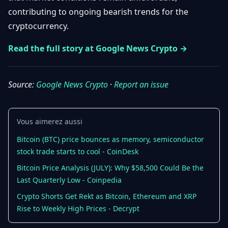
Débuter
Promouvoir
contributing to ongoing bearish trends for the
Baisses
Bitcoin
cryptocurrency.
&
Trading &
Layer
Contact
Investissement
Read the full story at Google News Crypto →
2
Bases de
Ethereum
N
FR
la
Source:
Google News Crypto
·
Report an issue
& DeFi
Blockchain
Régulations
Sécurité &
& Politique
Vous aimerez aussi
Portefeuilles
Bitcoin (BTC) price bounces as memory, semiconductor
Plateformes
NFTs &
stock trade starts to cool - CoinDesk
& Sécurité
Avancé
Bitcoin Price Analysis (JULY): Why $58,500 Could Be the
Last Quarterly Low - Coinpedia
Crypto Shorts Get Rekt as Bitcoin, Ethereum and XRP
Rise to Weekly High Prices - Decrypt