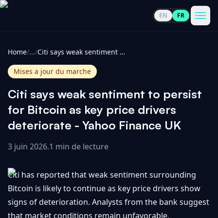
EN
FR
CoinInformer
Men
Home
/
...
/
Citi says weak sentiment to persist for Bitcoin as key price drivers deteriorate - Yahoo Finance UK
Mises a jour du marche
Citi says weak sentiment to persist
Cryptomonnaies
for Bitcoin as key price drivers
deteriorate - Yahoo Finance UK
Voir
Actualités
tout
3 juin 2026
.
1 min de lecture
Voir
Guides
Top
tout
Citi has reported that weak sentiment surrounding
100
Bitcoin is likely to continue as key price drivers show
Voir
Mises à
NOUS
signs of deterioration. Analysts from the bank suggest
Hausses
tout
jour du
CONTACTER
that market conditions remain unfavorable,
marché