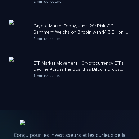
2 min de lecture
Crypto Market Today, June 26: Risk-Off
Sentiment Weighs on Bitcoin with $1.3 Billion in
ETF Outflows This Week - The Motley Fool
2 min de lecture
ETF Market Movement | Cryptocurrency ETFs
Decline Across the Board as Bitcoin Drops
Below $59,000; $10 Billion in Bitcoin Options
1 min de lecture
Set to Expire - Moomoo
Conçu pour les investisseurs et les curieux de la