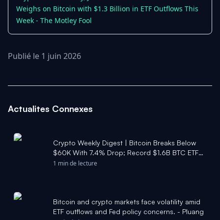
Weighs on Bitcoin with $1.3 Billion in ETF Outflows This
Week - The Motley Fool
Publié le 1 juin 2026
Actualites Connexes
Crypto Weekly Digest | Bitcoin Breaks Below
$60K With 7.4% Drop; Record $1.6B BTC ETF
Outflow; Strategy Faces $12.6B Unrealized Loss
1 min de lecture
- Moomoo
Bitcoin and crypto markets face volatility amid
ETF outflows and Fed policy concerns. - Pluang