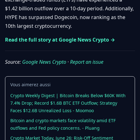
Débuter
Promouvoir
Baisses
$1.42 billion outflow over a 10-day period. Additionally,
Bitcoin
HYPE has surpassed Dogecoin, now ranking as the
&
Trading &
Layer
10th largest cryptocurrency.
Contact
Investissement
2
Read the full story at Google News Crypto →
Bases de
Ethereum
N
FR
la
& DeFi
Blockchain
Source:
Google News Crypto
·
Report an issue
Régulations
Sécurité &
& Politique
Portefeuilles
Vous aimerez aussi
Plateformes
NFTs &
& Sécurité
Crypto Weekly Digest | Bitcoin Breaks Below $60K With
Avancé
7.4% Drop; Record $1.6B BTC ETF Outflow; Strategy
Faces $12.6B Unrealized Loss - Moomoo
Bitcoin and crypto markets face volatility amid ETF
outflows and Fed policy concerns. - Pluang
Crypto Market Today, June 26: Risk-Off Sentiment