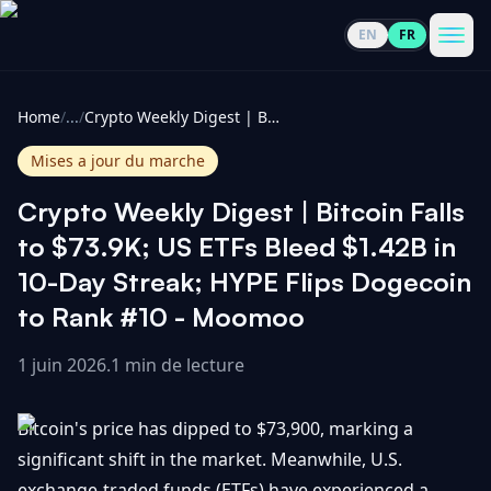
EN
FR
CoinInformer
Men
Home
/
...
/
Crypto Weekly Digest | Bitcoin Falls to $73.9K; US ETFs Bleed $1.42B in 10-Day Streak; HYPE Flips Dogecoin to Rank #10 - Moomoo
Mises a jour du marche
Crypto Weekly Digest | Bitcoin Falls
Cryptomonnaies
to $73.9K; US ETFs Bleed $1.42B in
10-Day Streak; HYPE Flips Dogecoin
Voir
Actualités
to Rank #10 - Moomoo
tout
1 juin 2026
.
1 min de lecture
Voir
Guides
Top
tout
100
Bitcoin's price has dipped to $73,900, marking a
Voir
Mises à
NOUS
Hausses
tout
significant shift in the market. Meanwhile, U.S.
jour du
CONTACTER
marché
exchange-traded funds (ETFs) have experienced a