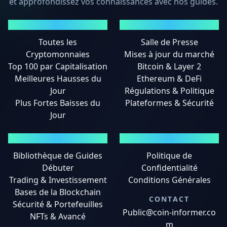
et approfondissez vos connaissances avec nos guides.
MARCHÉS
ACTUALITÉS
Toutes les
Salle de Presse
Cryptomonnaies
Mises à jour du marché
Top 100 par Capitalisation
Bitcoin & Layer 2
Meilleures Hausses du
Ethereum & DeFi
Jour
Régulations & Politique
Plus Fortes Baisses du
Plateformes & Sécurité
Jour
GUIDES
MENTIONS LÉGALES
Bibliothèque de Guides
Politique de
Débuter
Confidentialité
Trading & Investissement
Conditions Générales
Bases de la Blockchain
CONTACT
Sécurité & Portefeuilles
Public@coin-informer.co
NFTs & Avancé
m