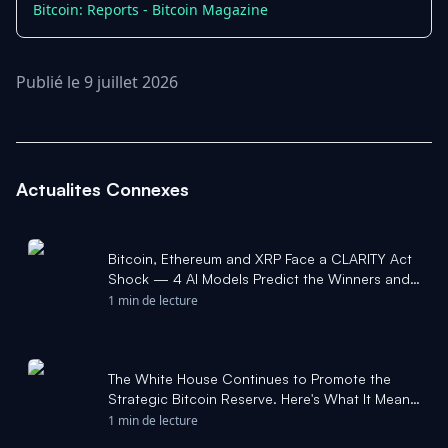
Bitcoin: Reports - Bitcoin Magazine
Publié le 9 juillet 2026
Actualites Connexes
Bitcoin, Ethereum and XRP Face a CLARITY Act
Shock — 4 AI Models Predict the Winners and
Losers - CCN.com
1 min de lecture
The White House Continues to Promote the
Strategic Bitcoin Reserve. Here's What It Means
for Bitcoin. - Yahoo Finance
1 min de lecture