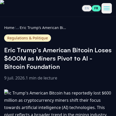
EN
FR
CoinInformer
Men
Home
/
...
/
Eric Trump’s American Bitcoin Loses $600M as Miners Pivot to AI - Bitcoin Foundation
Regulations & Politique
Eric Trump’s American Bitcoin Loses
Cryptomonnaies
$600M as Miners Pivot to AI -
Bitcoin Foundation
Voir
Actualités
tout
9 juil. 2026
.
1 min de lecture
Voir
Guides
Top
tout
Eric Trump's American Bitcoin has reportedly lost $600
100
million as cryptocurrency miners shift their focus
Voir
Mises à
NOUS
towards artificial intelligence (AI) technologies. This
Hausses
tout
jour du
CONTACTER
pivot reflects a broader trend in the mining industry,
marché