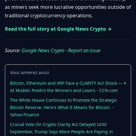
Débuter
Promouvoir
as miners seek more lucrative opportunities outside of
Baisses
Bitcoin
traditional cryptocurrency operations.
&
Trading &
Layer
Contact
Investissement
Read the full story at Google News Crypto →
2
Bases de
Ethereum
N
FR
la
Source:
Google News Crypto
·
Report an issue
& DeFi
Blockchain
Régulations
Sécurité &
& Politique
Vous aimerez aussi
Portefeuilles
Bitcoin, Ethereum and XRP Face a CLARITY Act Shock — 4
Plateformes
NFTs &
AI Models Predict the Winners and Losers - CCN.com
& Sécurité
Avancé
The White House Continues to Promote the Strategic
Bitcoin Reserve. Here's What It Means for Bitcoin. -
Yahoo Finance
Crucial Vote On Crypto Clarity Act Delayed Until
September, Trump Says More People Are Paying in