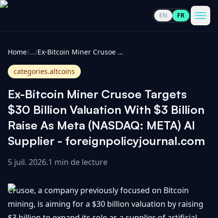
EN
FR
CoinInformer
Men
Home
/
...
/
Ex-Bitcoin Miner Crusoe Targets $30 Billion Valuation With $3 Billion Raise As Meta (NASDAQ: META) AI Supplier - foreignpolicyjournal.com
categories.altcoins
Ex-Bitcoin Miner Crusoe Targets
Cryptomonnaies
$30 Billion Valuation With $3 Billion
Raise As Meta (NASDAQ: META) AI
Voir
Actualités
Supplier - foreignpolicyjournal.com
tout
5 juil. 2026
.
1 min de lecture
Voir
Guides
Top
tout
100
Crusoe, a company previously focused on Bitcoin
Voir
Mises à
NOUS
Hausses
tout
mining, is aiming for a $30 billion valuation by raising
jour du
CONTACTER
marché
$3 billion to expand its role as a supplier of artificial