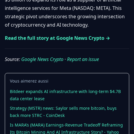
Débuter
Promouvoir
Baisses
intelligence services for Meta (NASDAQ: META). This
Bitcoin
strategic pivot underscores the growing intersection
&
Trading &
Layer
of cryptocurrency and AI technology.
Contact
Investissement
2
Read the full story at Google News Crypto →
Bases de
Ethereum
N
FR
la
& DeFi
Blockchain
Source:
Google News Crypto
·
Report an issue
Régulations
Sécurité &
& Politique
Portefeuilles
Vous aimerez aussi
Plateformes
NFTs &
& Sécurité
Bitdeer expands AI infrastructure with long-term $4.7B
Avancé
data center lease
Strategy (MSTR) news: Saylor sells more bitcoin, buys
back more STRC - CoinDesk
Is MARA’s (MARA) Earnings-Revenue Tradeoff Reframing
Its Bitcoin Mining And AI Infrastructure Story? - Yahoo