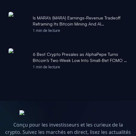
Is MARA’s (MARA) Earnings-Revenue Tradeoff
Reframing Its Bitcoin Mining And AI
Infrastructure Story? - Yahoo Finance UK
1 min de lecture
6 Best Crypto Presales as AlphaPepe Turns
Bitcoin’s Two-Week Low Into Small-Bet FOMO -
StreetInsider
1 min de lecture
Conçu pour les investisseurs et les curieux de la
crypto. Suivez les marchés en direct, lisez les actualités