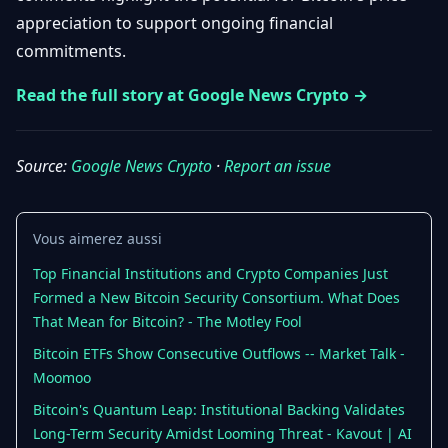
Débuter
Promouvoir
appreciation to support ongoing financial
Baisses
Bitcoin
commitments.
&
Trading &
Layer
Contact
Investissement
Read the full story at Google News Crypto →
2
Bases de
Ethereum
N
FR
la
Source:
Google News Crypto
·
Report an issue
& DeFi
Blockchain
Régulations
Sécurité &
& Politique
Vous aimerez aussi
Portefeuilles
Top Financial Institutions and Crypto Companies Just
Plateformes
NFTs &
Formed a New Bitcoin Security Consortium. What Does
& Sécurité
Avancé
That Mean for Bitcoin? - The Motley Fool
Bitcoin ETFs Show Consecutive Outflows -- Market Talk -
Moomoo
Bitcoin's Quantum Leap: Institutional Backing Validates
Long-Term Security Amidst Looming Threat - Kavout | AI