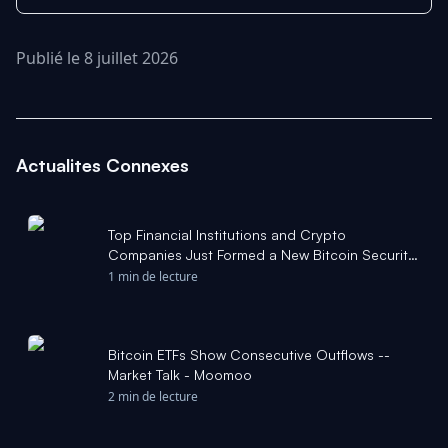
Publié le 8 juillet 2026
Actualites Connexes
Top Financial Institutions and Crypto
Companies Just Formed a New Bitcoin Security
Consortium. What Does That Mean for Bitcoin?
1 min de lecture
- The Motley Fool
Bitcoin ETFs Show Consecutive Outflows --
Market Talk - Moomoo
2 min de lecture