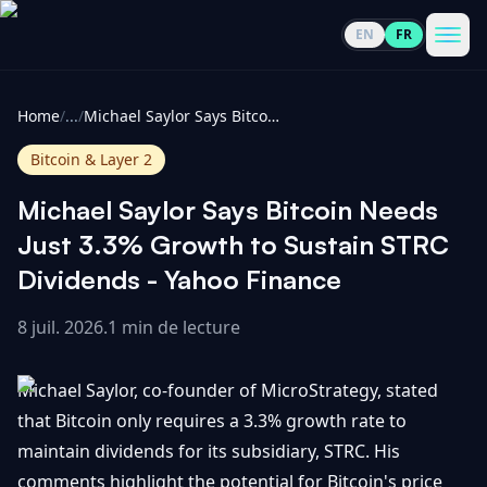
EN
FR
CoinInformer
Men
Home
/
...
/
Michael Saylor Says Bitcoin Needs Just 3.3% Growth to Sustain STRC Dividends - Yahoo Finance
Bitcoin & Layer 2
Michael Saylor Says Bitcoin Needs
Cryptomonnaies
Just 3.3% Growth to Sustain STRC
Dividends - Yahoo Finance
Voir
Actualités
tout
8 juil. 2026
.
1 min de lecture
Voir
Guides
Top
tout
Michael Saylor, co-founder of MicroStrategy, stated
100
that Bitcoin only requires a 3.3% growth rate to
Voir
Mises à
NOUS
maintain dividends for its subsidiary, STRC. His
Hausses
tout
jour du
CONTACTER
comments highlight the potential for Bitcoin's price
marché