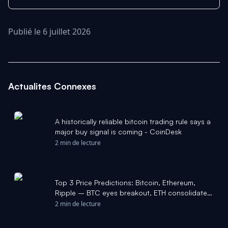
Publié le 6 juillet 2026
Actualites Connexes
A historically reliable bitcoin trading rule says a
major buy signal is coming - CoinDesk
2 min de lecture
Top 3 Price Predictions: Bitcoin, Ethereum,
Ripple – BTC eyes breakout, ETH consolidates,
XRP finds stability - FXStreet
2 min de lecture