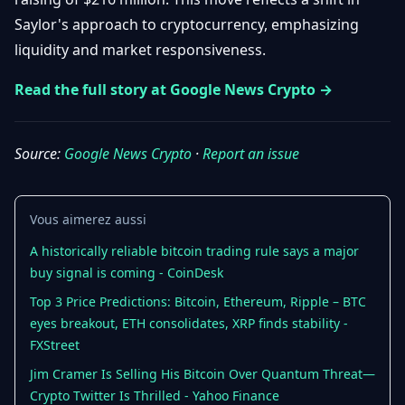
Débuter
Promouvoir
Baisses
Saylor's approach to cryptocurrency, emphasizing
Bitcoin
liquidity and market responsiveness.
&
Trading &
Layer
Contact
Investissement
Read the full story at Google News Crypto →
2
Bases de
Ethereum
N
FR
la
& DeFi
Source:
Google News Crypto
·
Report an issue
Blockchain
Régulations
Sécurité &
& Politique
Vous aimerez aussi
Portefeuilles
A historically reliable bitcoin trading rule says a major
Plateformes
NFTs &
& Sécurité
buy signal is coming - CoinDesk
Avancé
Top 3 Price Predictions: Bitcoin, Ethereum, Ripple – BTC
eyes breakout, ETH consolidates, XRP finds stability -
FXStreet
Jim Cramer Is Selling His Bitcoin Over Quantum Threat—
Crypto Twitter Is Thrilled - Yahoo Finance