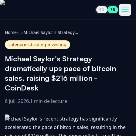
EN
FR
CoinInformer
Men
Home
/
...
/
Michael Saylor's Strategy dramatically ups pace of bitcoin sales, raising $216 million - CoinDesk
categories.trading-investing
Michael Saylor's Strategy
Cryptomonnaies
dramatically ups pace of bitcoin
sales, raising $216 million -
Voir
Actualités
CoinDesk
tout
6 juil. 2026
.
1 min de lecture
Voir
Guides
Top
tout
100
Michael Saylor's recent strategy has significantly
Voir
Mises à
NOUS
Hausses
tout
accelerated the pace of bitcoin sales, resulting in the
jour du
CONTACTER
marché
raising of $216 million. This move reflects a shift in