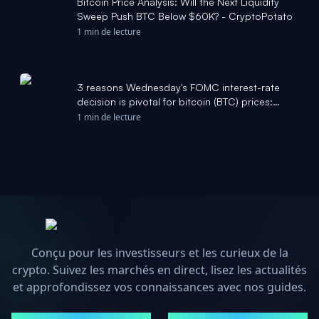
Bitcoin Price Analysis: Will the Next Liquidity
Sweep Push BTC Below $60K? - CryptoPotato
1 min de lecture
3 reasons Wednesday's FOMC interest-rate
decision is pivotal for bitcoin (BTC) prices:
Crypto Daily - CoinDesk
1 min de lecture
Conçu pour les investisseurs et les curieux de la
crypto. Suivez les marchés en direct, lisez les actualités
et approfondissez vos connaissances avec nos guides.