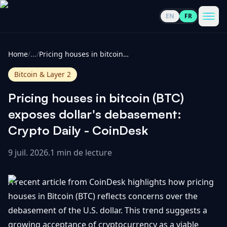
EN
FR
CoinInformer
Men
Home
/
...
/
Pricing houses in bitcoin (BTC) exposes dollar's debasement: Crypto Daily - CoinDesk
Bitcoin & Layer 2
Pricing houses in bitcoin (BTC)
Cryptomonnaies
exposes dollar's debasement:
Crypto Daily - CoinDesk
Voir
Actualités
tout
9 juil. 2026
.
1 min de lecture
Voir
Guides
Top
tout
A recent article from CoinDesk highlights how pricing
100
houses in Bitcoin (BTC) reflects concerns over the
Voir
Mises à
NOUS
debasement of the U.S. dollar. This trend suggests a
Hausses
tout
jour du
CONTACTER
growing acceptance of cryptocurrency as a viable
marché