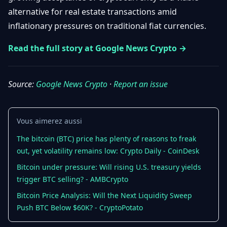
Débuter
Promouvoir
alternative for real estate transactions amid
Baisses
Bitcoin
inflationary pressures on traditional fiat currencies.
&
Trading &
Layer
Contact
Investissement
Read the full story at Google News Crypto →
2
Bases de
Ethereum
N
FR
la
Source:
Google News Crypto
·
Report an issue
& DeFi
Blockchain
Régulations
Sécurité &
& Politique
Vous aimerez aussi
Portefeuilles
The bitcoin (BTC) price has plenty of reasons to freak
Plateformes
NFTs &
out, yet volatility remains low: Crypto Daily - CoinDesk
& Sécurité
Avancé
Bitcoin under pressure: Will rising U.S. treasury yields
trigger BTC selling? - AMBCrypto
Bitcoin Price Analysis: Will the Next Liquidity Sweep
Push BTC Below $60K? - CryptoPotato