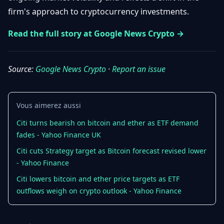
Débuter
Promouvoir
firm's approach to cryptocurrency investments.
Baisses
Bitcoin
&
Read the full story at Google News Crypto →
Trading &
Layer
Contact
Investissement
2
Source:
Google News Crypto
·
Report an issue
Bases de
Ethereum
N
FR
la
& DeFi
Blockchain
Vous aimerez aussi
Régulations
Sécurité &
& Politique
Portefeuilles
Citi turns bearish on bitcoin and ether as ETF demand
fades - Yahoo Finance UK
Plateformes
NFTs &
& Sécurité
Citi cuts Strategy target as Bitcoin forecast revised lower
Avancé
- Yahoo Finance
Citi lowers bitcoin and ether price targets as ETF
outflows weigh on crypto outlook - Yahoo Finance