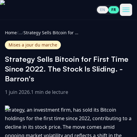
EN
FR
CoinInformer
Men
Home
/
...
/
Strategy Sells Bitcoin for First Time Since 2022. The Stock Is Sliding. - Barron's
Mises a jour du marche
Strategy Sells Bitcoin for First Time
Cryptomonnaies
Since 2022. The Stock Is Sliding. -
Barron's
Voir
Actualités
tout
1 juin 2026
.
1 min de lecture
Voir
Guides
Top
tout
Strategy, an investment firm, has sold its Bitcoin
100
holdings for the first time since 2022, contributing to a
Voir
Mises à
NOUS
decline in its stock price. The move comes amid
Hausses
tout
jour du
CONTACTER
ongoing market volatility and reflects a shift in the
marché