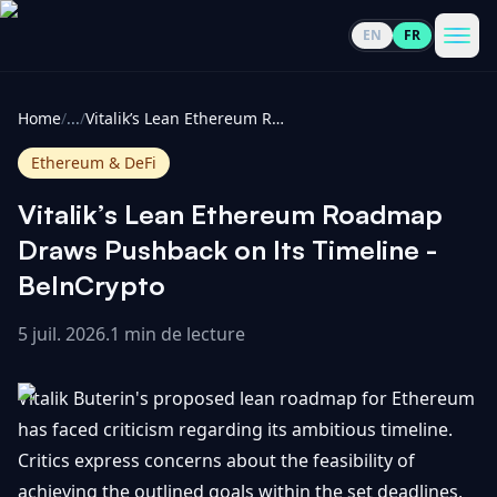
EN
FR
CoinInformer
Men
Home
/
...
/
Vitalik’s Lean Ethereum Roadmap Draws Pushback on Its Timeline - BeInCrypto
Ethereum & DeFi
Vitalik’s Lean Ethereum Roadmap
Cryptomonnaies
Draws Pushback on Its Timeline -
BeInCrypto
Voir
Actualités
tout
5 juil. 2026
.
1 min de lecture
Voir
Guides
Top
tout
Vitalik Buterin's proposed lean roadmap for Ethereum
100
has faced criticism regarding its ambitious timeline.
Voir
Mises à
NOUS
Critics express concerns about the feasibility of
Hausses
tout
jour du
CONTACTER
achieving the outlined goals within the set deadlines,
marché