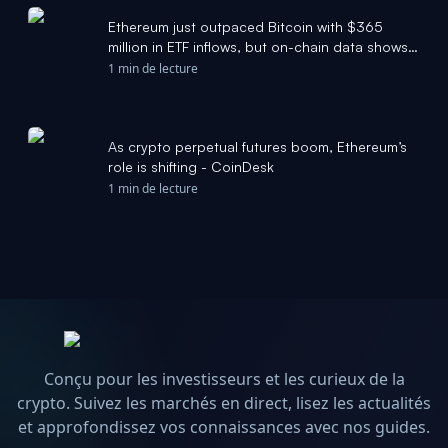
Ethereum just outpaced Bitcoin with $365
million in ETF inflows, but on-chain data shows
the real bottom isn't in yet - CryptoSlate
1 min de lecture
As crypto perpetual futures boom, Ethereum’s
role is shifting - CoinDesk
1 min de lecture
Conçu pour les investisseurs et les curieux de la
crypto. Suivez les marchés en direct, lisez les actualités
et approfondissez vos connaissances avec nos guides.