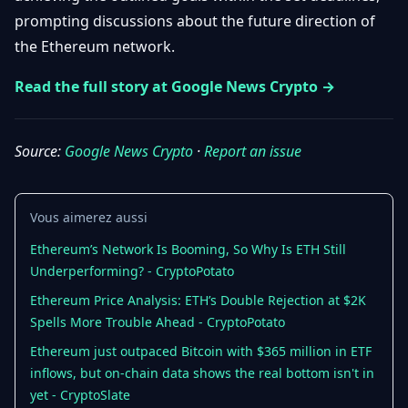
Débuter
Promouvoir
prompting discussions about the future direction of
Baisses
Bitcoin
the Ethereum network.
&
Trading &
Layer
Contact
Investissement
Read the full story at Google News Crypto →
2
Bases de
Ethereum
N
FR
la
Source:
Google News Crypto
·
Report an issue
& DeFi
Blockchain
Régulations
Sécurité &
& Politique
Vous aimerez aussi
Portefeuilles
Ethereum’s Network Is Booming, So Why Is ETH Still
Plateformes
NFTs &
Underperforming? - CryptoPotato
& Sécurité
Avancé
Ethereum Price Analysis: ETH’s Double Rejection at $2K
Spells More Trouble Ahead - CryptoPotato
Ethereum just outpaced Bitcoin with $365 million in ETF
inflows, but on-chain data shows the real bottom isn't in
yet - CryptoSlate